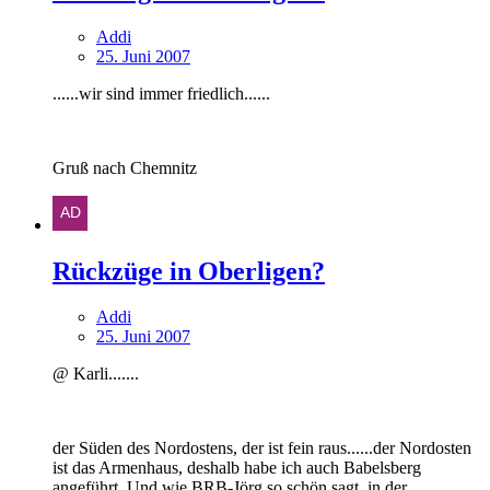
Addi
25. Juni 2007
......wir sind immer friedlich......
Gruß nach Chemnitz
Rückzüge in Oberligen?
Addi
25. Juni 2007
@ Karli.......
der Süden des Nordostens, der ist fein raus......der Nordosten
ist das Armenhaus, deshalb habe ich auch Babelsberg
angeführt. Und wie BRB-Jörg so schön sagt, in der