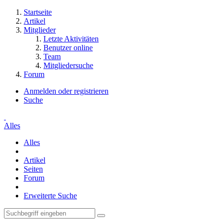
Startseite
Artikel
Mitglieder
Letzte Aktivitäten
Benutzer online
Team
Mitgliedersuche
Forum
Anmelden oder registrieren
Suche
Alles
Alles
Artikel
Seiten
Forum
Erweiterte Suche