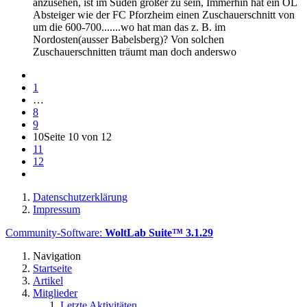
anzusehen, ist im Süden größer zu sein, Immerhin hat ein OL
Absteiger wie der FC Pforzheim einen Zuschauerschnitt von
um die 600-700.......wo hat man das z. B. im
Nordosten(ausser Babelsberg)? Von solchen
Zuschauerschnitten träumt man doch anderswo
1
…
8
9
10
Seite 10 von 12
11
12
Datenschutzerklärung
Impressum
Community-Software:
WoltLab Suite™ 3.1.29
Navigation
Startseite
Artikel
Mitglieder
Letzte Aktivitäten