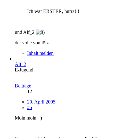
Ich war ERSTER, hurra!!!
und Alf_2
der volle von tölz
Inhalt melden
Alf_2
E-Jugend
Beiträge
12
20. April 2005
#5
Moin moin =)