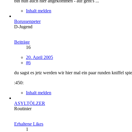
bin nun auch hier angekommen - auf geht's ...
Inhalt melden
Borussenpeter
D-Jugend
Beiträge
16
20. April 2005
#6
du sagst es jetz werden wir hier mal ein paar runden kniffel spi
:450:
Inhalt melden
ASYLTÖLZER
Routinier
Erhaltene Likes
1