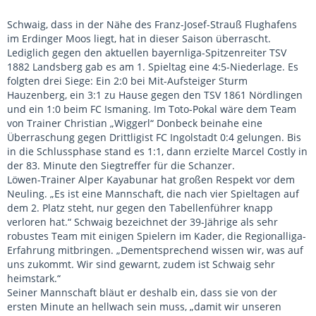
Schwaig, dass in der Nähe des Franz-Josef-Strauß Flughafens
im Erdinger Moos liegt, hat in dieser Saison überrascht.
Lediglich gegen den aktuellen bayernliga-Spitzenreiter TSV
1882 Landsberg gab es am 1. Spieltag eine 4:5-Niederlage. Es
folgten drei Siege: Ein 2:0 bei Mit-Aufsteiger Sturm
Hauzenberg, ein 3:1 zu Hause gegen den TSV 1861 Nördlingen
und ein 1:0 beim FC Ismaning. Im Toto-Pokal wäre dem Team
von Trainer Christian „Wiggerl“ Donbeck beinahe eine
Überraschung gegen Drittligist FC Ingolstadt 0:4 gelungen. Bis
in die Schlussphase stand es 1:1, dann erzielte Marcel Costly in
der 83. Minute den Siegtreffer für die Schanzer.
Löwen-Trainer Alper Kayabunar hat großen Respekt vor dem
Neuling. „Es ist eine Mannschaft, die nach vier Spieltagen auf
dem 2. Platz steht, nur gegen den Tabellenführer knapp
verloren hat.“ Schwaig bezeichnet der 39-Jährige als sehr
robustes Team mit einigen Spielern im Kader, die Regionalliga-
Erfahrung mitbringen. „Dementsprechend wissen wir, was auf
uns zukommt. Wir sind gewarnt, zudem ist Schwaig sehr
heimstark.“
Seiner Mannschaft bläut er deshalb ein, dass sie von der
ersten Minute an hellwach sein muss, „damit wir unseren