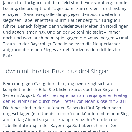
Jahren für Türkgücü auf dem Feld stand. Eine vorübergehende
Lösung, die prompt fünf Tage später zum ersten – und bislang
einzigen – Saisonsieg (allerdings gegen den auch weiterhin
sieglosen Tabellenletzten Sturm Hauzenberg) für Türkgücü
führte. Danach folgten dann wieder zwei Pleiten (in Nördlingen
und gegen Ismaning). Und an der Seitenlinie steht – immer
noch und wohl auch beim Spiel gegen die Amas morgen – Ünal
Tosun. In der Bayernliga-Tabelle belegen die Neuperlacher
aufgrund des einen Sieges aktuell übrigens den drittletzten
Platz.
Löwen mit breiter Brust aus drei Siegen
Beim morgigen Gastgeber, den Junglöwen zeigt sich an
komplett anderes Bild. Sie blicken zurück auf drei Siege in
Serie im August.
Zuletzt besiegte man am vergangenen Freitag
den FC Pipinsried durch zwei Treffer von Noah Klose mit 2:0
.
Die Amas sind in der laufenden Saison in fünf Spielen noch
ungeschlagen (ein Unentschieden) und könnten mit einem Sieg
am Freitag Abend sogar für knapp neunzehn Stunden die
Tabellenführung in der Bayernliga Süd übernehmen. Der
derzeitige Primus Kirchanschöring bestreitet erst am