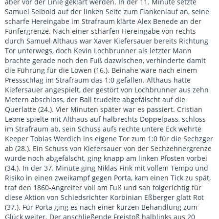
aber vor der Linie geklärt werden. In der 11. Minute setzte
Samuel Seibold auf der linken Seite zum Flankenlauf an, seine
scharfe Hereingabe im Strafraum klärte Alex Benede an der
Fünfergrenze. Nach einer scharfen Hereingabe von rechts
durch Samuel Althaus war Xaver Kiefersauer bereits Richtung
Tor unterwegs, doch Kevin Lochbrunner als letzter Mann
brachte gerade noch den Fuß dazwischen, verhinderte damit
die Führung für die Löwen (16.). Beinahe wäre nach einem
Pressschlag im Strafraum das 1:0 gefallen. Althaus hatte
Kiefersauer angespielt, der gestört von Lochbrunner aus zehn
Metern abschloss, der Ball trudelte abgefälscht auf die
Querlatte (24.). Vier Minuten später war es passiert. Cristian
Leone spielte mit Althaus auf halbrechts Doppelpass, schloss
im Strafraum ab, sein Schuss aufs rechte untere Eck wehrte
Keeper Tobias Werdich ins eigene Tor zum 1:0 für die Sechzger
ab (28.). Ein Schuss von Kiefersauer von der Sechzehnergrenze
wurde noch abgefälscht, ging knapp am linken Pfosten vorbei
(34.). In der 37. Minute ging Niklas Fink mit vollem Tempo und
Risiko in einen zweikampf gegen Porta, kam einen Tick zu spät,
traf den 1860-Angreifer voll am Fuß und sah folgerichtig für
diese Aktion von Schiedsrichter Korbinian Eßberger glatt Rot
(37.). Für Porta ging es nach einer kurzen Behandlung zum
Glück weiter. Der anschließende Freistoß halblinks aus 20