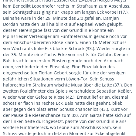
kam Benedikt Lobenhofer rechts im Strafraum zum Abschluss,
sein Schrägschuss ging nur knapp am langen Eck vorbei (17.).
Beinahe wäre in der 29. Minute das 2:0 gefallen. Damjan
Dordan hatte den Ball halblinks auf Raphael Wach gelupft,
dessen Hereingabe fast von der Grundlinie konnte ein
Pipinsrieder Verteidiger am Fünfmeterraum gerade noch vor
dem einschussbereiten Klose klären. Einen 16-Meter-Schuss
von Wach aufs linke Eck blockte Schröck (33.). Wieder sorgte in
der 35. Minute eine Fuchs-Ecke von rechts für Gefahr, Keeper
Bals brachte am ersten Pfosten gerade noch den Arm nach
oben, verhinderte den Einschlag. Eine Einzelaktion des
eingewechselten Florian Gebert sorgte für eine der wenigen
gefährlichen Situationen vorm Löwen-Tor. Sein Schuss
halbrechts im Strafraum wischte Musa über die Latte (37.). Den
zweiten Foulelfmeter des Spiels verschuldete Sebastian Keßler,
wieder war der Gefoulte Klose (42.). Erneut lief er an, diesmal
schoss er flach ins rechte Eck, Bals hatte dies geahnt, blieb
aber gegen den platzierten Schuss chancenlos (43.). Kurz vor
der Pause die Riesenchance zum 3:0. Arin Garza hatte sich auf
der linken Seite durchgesetzt, passte von der Grundlinie ans
vordere Fünfmetereck, wo Leone zum Abschluss kam, sein
Schuss wurde jedoch im letzten Moment zur Ecke abgelenkt