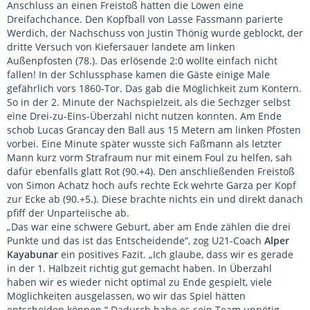
Anschluss an einen Freistoß hatten die Löwen eine
Dreifachchance. Den Kopfball von Lasse Fassmann parierte
Werdich, der Nachschuss von Justin Thönig wurde geblockt, der
dritte Versuch von Kiefersauer landete am linken
Außenpfosten (78.). Das erlösende 2:0 wollte einfach nicht
fallen! In der Schlussphase kamen die Gäste einige Male
gefährlich vors 1860-Tor. Das gab die Möglichkeit zum Kontern.
So in der 2. Minute der Nachspielzeit, als die Sechzger selbst
eine Drei-zu-Eins-Überzahl nicht nutzen konnten. Am Ende
schob Lucas Grancay den Ball aus 15 Metern am linken Pfosten
vorbei. Eine Minute später wusste sich Faßmann als letzter
Mann kurz vorm Strafraum nur mit einem Foul zu helfen, sah
dafür ebenfalls glatt Rot (90.+4). Den anschließenden Freistoß
von Simon Achatz hoch aufs rechte Eck wehrte Garza per Kopf
zur Ecke ab (90.+5.). Diese brachte nichts ein und direkt danach
pfiff der Unparteiische ab.
„Das war eine schwere Geburt, aber am Ende zählen die drei
Punkte und das ist das Entscheidende“, zog U21-Coach
Alper
Kayabunar
ein positives Fazit. „Ich glaube, dass wir es gerade
in der 1. Halbzeit richtig gut gemacht haben. In Überzahl
haben wir es wieder nicht optimal zu Ende gespielt, viele
Möglichkeiten ausgelassen, wo wir das Spiel hätten
entscheiden können.“ Dadurch habe es sein Team unnötig