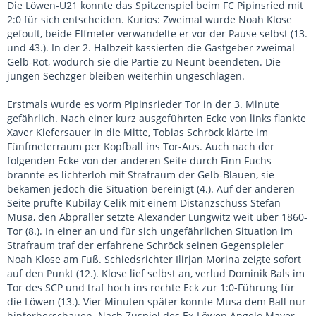
Die Löwen-U21 konnte das Spitzenspiel beim FC Pipinsried mit
2:0 für sich entscheiden. Kurios: Zweimal wurde Noah Klose
gefoult, beide Elfmeter verwandelte er vor der Pause selbst (13.
und 43.). In der 2. Halbzeit kassierten die Gastgeber zweimal
Gelb-Rot, wodurch sie die Partie zu Neunt beendeten. Die
jungen Sechzger bleiben weiterhin ungeschlagen.
Erstmals wurde es vorm Pipinsrieder Tor in der 3. Minute
gefährlich. Nach einer kurz ausgeführten Ecke von links flankte
Xaver Kiefersauer in die Mitte, Tobias Schröck klärte im
Fünfmeterraum per Kopfball ins Tor-Aus. Auch nach der
folgenden Ecke von der anderen Seite durch Finn Fuchs
brannte es lichterloh mit Strafraum der Gelb-Blauen, sie
bekamen jedoch die Situation bereinigt (4.). Auf der anderen
Seite prüfte Kubilay Celik mit einem Distanzschuss Stefan
Musa, den Abpraller setzte Alexander Lungwitz weit über 1860-
Tor (8.). In einer an und für sich ungefährlichen Situation im
Strafraum traf der erfahrene Schröck seinen Gegenspieler
Noah Klose am Fuß. Schiedsrichter Ilirjan Morina zeigte sofort
auf den Punkt (12.). Klose lief selbst an, verlud Dominik Bals im
Tor des SCP und traf hoch ins rechte Eck zur 1:0-Führung für
die Löwen (13.). Vier Minuten später konnte Musa dem Ball nur
hinterherschauen. Nach Zuspiel des Ex-Löwen Angelo Mayer