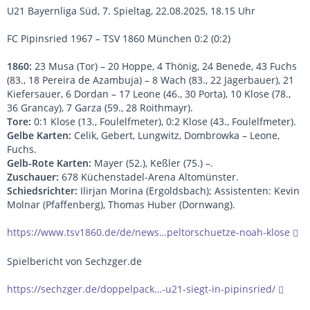
U21 Bayernliga Süd, 7. Spieltag, 22.08.2025, 18.15 Uhr
FC Pipinsried 1967 – TSV 1860 München 0:2 (0:2)
1860:
23 Musa (Tor) – 20 Hoppe, 4 Thönig, 24 Benede, 43 Fuchs
(83., 18 Pereira de Azambuja) – 8 Wach (83., 22 Jägerbauer), 21
Kiefersauer, 6 Dordan – 17 Leone (46., 30 Porta), 10 Klose (78.,
36 Grancay), 7 Garza (59., 28 Roithmayr).
Tore:
0:1 Klose (13., Foulelfmeter), 0:2 Klose (43., Foulelfmeter).
Gelbe Karten:
Celik, Gebert, Lungwitz, Dombrowka – Leone,
Fuchs.
Gelb-Rote Karten:
Mayer (52.), Keßler (75.) –.
Zuschauer:
678 Küchenstadel-Arena Altomünster.
Schiedsrichter:
Ilirjan Morina (Ergoldsbach); Assistenten: Kevin
Molnar (Pfaffenberg), Thomas Huber (Dornwang).
https://www.tsv1860.de/de/news…peltorschuetze-noah-klose
Spielbericht von Sechzger.de
https://sechzger.de/doppelpack…-u21-siegt-in-pipinsried/