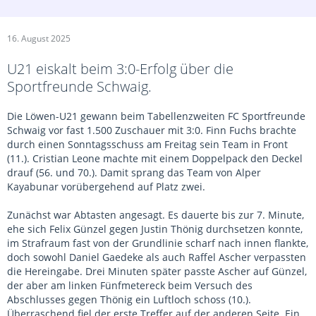
16. August 2025
U21 eiskalt beim 3:0-Erfolg über die
Sportfreunde Schwaig.
Die Löwen-U21 gewann beim Tabellenzweiten FC Sportfreunde
Schwaig vor fast 1.500 Zuschauer mit 3:0. Finn Fuchs brachte
durch einen Sonntagsschuss am Freitag sein Team in Front
(11.). Cristian Leone machte mit einem Doppelpack den Deckel
drauf (56. und 70.). Damit sprang das Team von Alper
Kayabunar vorübergehend auf Platz zwei.
Zunächst war Abtasten angesagt. Es dauerte bis zur 7. Minute,
ehe sich Felix Günzel gegen Justin Thönig durchsetzen konnte,
im Strafraum fast von der Grundlinie scharf nach innen flankte,
doch sowohl Daniel Gaedeke als auch Raffel Ascher verpassten
die Hereingabe. Drei Minuten später passte Ascher auf Günzel,
der aber am linken Fünfmetereck beim Versuch des
Abschlusses gegen Thönig ein Luftloch schoss (10.).
Überraschend fiel der erste Treffer auf der anderen Seite. Ein