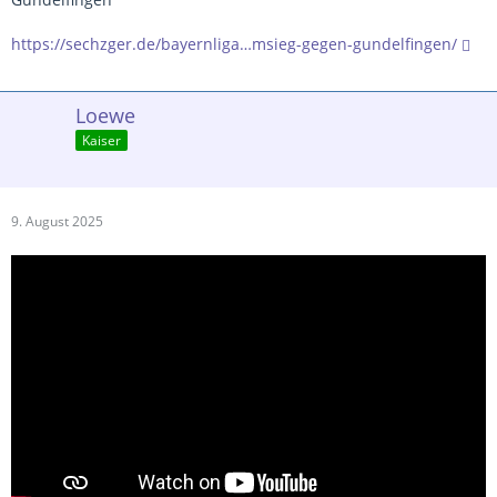
https://sechzger.de/bayernliga…msieg-gegen-gundelfingen/
Loewe
Kaiser
9. August 2025