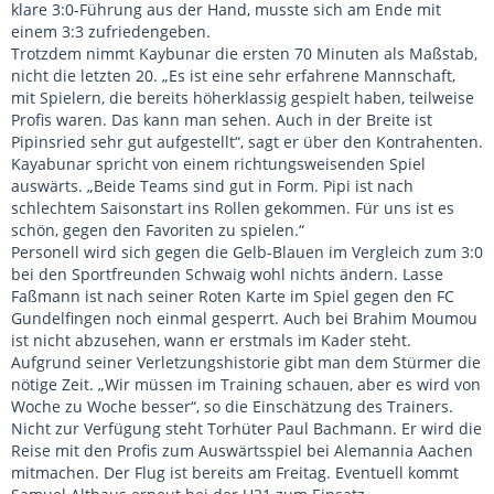
klare 3:0-Führung aus der Hand, musste sich am Ende mit
einem 3:3 zufriedengeben.
Trotzdem nimmt Kaybunar die ersten 70 Minuten als Maßstab,
nicht die letzten 20. „Es ist eine sehr erfahrene Mannschaft,
mit Spielern, die bereits höherklassig gespielt haben, teilweise
Profis waren. Das kann man sehen. Auch in der Breite ist
Pipinsried sehr gut aufgestellt“, sagt er über den Kontrahenten.
Kayabunar spricht von einem richtungsweisenden Spiel
auswärts. „Beide Teams sind gut in Form. Pipi ist nach
schlechtem Saisonstart ins Rollen gekommen. Für uns ist es
schön, gegen den Favoriten zu spielen.“
Personell wird sich gegen die Gelb-Blauen im Vergleich zum 3:0
bei den Sportfreunden Schwaig wohl nichts ändern. Lasse
Faßmann ist nach seiner Roten Karte im Spiel gegen den FC
Gundelfingen noch einmal gesperrt. Auch bei Brahim Moumou
ist nicht abzusehen, wann er erstmals im Kader steht.
Aufgrund seiner Verletzungshistorie gibt man dem Stürmer die
nötige Zeit. „Wir müssen im Training schauen, aber es wird von
Woche zu Woche besser“, so die Einschätzung des Trainers.
Nicht zur Verfügung steht Torhüter Paul Bachmann. Er wird die
Reise mit den Profis zum Auswärtsspiel bei Alemannia Aachen
mitmachen. Der Flug ist bereits am Freitag. Eventuell kommt