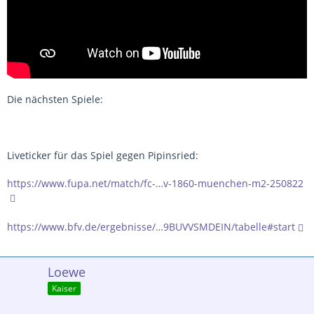
Die nächsten Spiele:
Liveticker für das Spiel gegen Pipinsried:
https://www.fupa.net/match/fc-…v-1860-muenchen-m2-250822
https://www.bfv.de/ergebnisse/…9BUVVSMDEIN/tabelle#start
Loewe
Kaiser