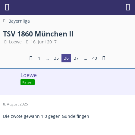
Bayernliga
TSV 1860 München II
Loewe
16. Juni 2017
1
…
35
36
37
…
40
Loewe
Kaiser
8. August 2025
Die zwote gewann 1:0 gegen Gundelfingen