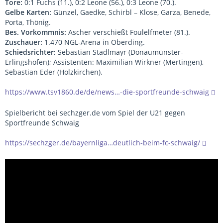
Tore:
0:1 Fuchs (11.), 0:2 Leone (56.), 0:3 Leone (70.).
Gelbe Karten:
Günzel, Gaedke, Schirbl – Klose, Garza, Benede,
Porta, Thönig.
Bes. Vorkommnis:
Ascher verschießt Foulelfmeter (81.).
Zuschauer:
1.470 NGL-Arena in Oberding.
Schiedsrichter:
Sebastian Stadlmayr (Donaumünster-
Erlingshofen); Assistenten: Maximilian Wirkner (Mertingen),
Sebastian Eder (Holzkirchen).
https://www.tsv1860.de/de/news…-die-sportfreunde-schwaig
Spielbericht bei sechzger.de vom Spiel der U21 gegen
Sportfreunde Schwaig
https://sechzger.de/bayernliga…deutlich-beim-fc-schwaig/