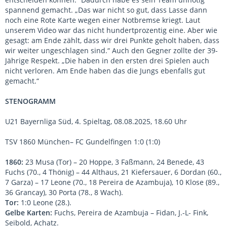
spannend gemacht. „Das war nicht so gut, dass Lasse dann
noch eine Rote Karte wegen einer Notbremse kriegt. Laut
unserem Video war das nicht hundertprozentig eine. Aber wie
gesagt: am Ende zählt, dass wir drei Punkte geholt haben, dass
wir weiter ungeschlagen sind.“ Auch den Gegner zollte der 39-
Jährige Respekt. „Die haben in den ersten drei Spielen auch
nicht verloren. Am Ende haben das die Jungs ebenfalls gut
gemacht.“
STENOGRAMM
U21 Bayernliga Süd, 4. Spieltag, 08.08.2025, 18.60 Uhr
TSV 1860 München– FC Gundelfingen 1:0 (1:0)
1860:
23 Musa (Tor) – 20 Hoppe, 3 Faßmann, 24 Benede, 43
Fuchs (70., 4 Thönig) – 44 Althaus, 21 Kiefersauer, 6 Dordan (60.,
7 Garza) – 17 Leone (70., 18 Pereira de Azambuja), 10 Klose (89.,
36 Grancay), 30 Porta (78., 8 Wach).
Tor:
1:0 Leone (28.).
Gelbe Karten:
Fuchs, Pereira de Azambuja – Fidan, J.-L- Fink,
Seibold, Achatz.