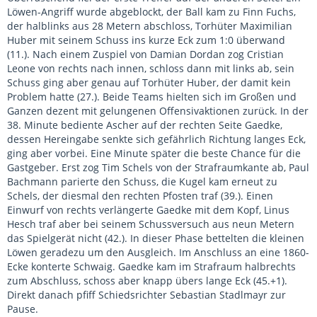
Löwen-Angriff wurde abgeblockt, der Ball kam zu Finn Fuchs,
der halblinks aus 28 Metern abschloss, Torhüter Maximilian
Huber mit seinem Schuss ins kurze Eck zum 1:0 überwand
(11.). Nach einem Zuspiel von Damian Dordan zog Cristian
Leone von rechts nach innen, schloss dann mit links ab, sein
Schuss ging aber genau auf Torhüter Huber, der damit kein
Problem hatte (27.). Beide Teams hielten sich im Großen und
Ganzen dezent mit gelungenen Offensivaktionen zurück. In der
38. Minute bediente Ascher auf der rechten Seite Gaedke,
dessen Hereingabe senkte sich gefährlich Richtung langes Eck,
ging aber vorbei. Eine Minute später die beste Chance für die
Gastgeber. Erst zog Tim Schels von der Strafraumkante ab, Paul
Bachmann parierte den Schuss, die Kugel kam erneut zu
Schels, der diesmal den rechten Pfosten traf (39.). Einen
Einwurf von rechts verlängerte Gaedke mit dem Kopf, Linus
Hesch traf aber bei seinem Schussversuch aus neun Metern
das Spielgerät nicht (42.). In dieser Phase bettelten die kleinen
Löwen geradezu um den Ausgleich. Im Anschluss an eine 1860-
Ecke konterte Schwaig. Gaedke kam im Strafraum halbrechts
zum Abschluss, schoss aber knapp übers lange Eck (45.+1).
Direkt danach pfiff Schiedsrichter Sebastian Stadlmayr zur
Pause.