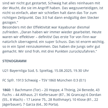
sind wir nicht gut gestartet, Schwaig hat alles reinhauen mit
der Wucht, die sie im Angriff haben. Das wegzuverteidigen, ist
nicht so einfach, aber wir schießen halt dann das Tor zum
richtigen Zeitpunkt. Das 3:0 hat dann endgültig den Stecker
gezogen.“
Besonders mit der Effektivität war Kayabunar diesmal
zufrieden. „Daran haben wir immer wieder gearbeitet. Heute
waren wir effektiver – definitiv! Das erste Tor von Finn war
natürlich überragend, ein super Schuss. Das ist enorm wichtig,
so in ein Spiel reinzukommen. Das haben die Jungs sehr gut
gemacht. Wir sind froh, mit drei Punkten zurückzufahren.“
STENOGRAMM
U21 Bayernliga Süd, 5. Spieltag, 15.08.2025, 19.30 Uhr
FC Spfr. 1913 Schwaig – TSV 1860 München 0:3 (0:1)
1860:
1 Bachmann (Tor) – 20 Hoppe, 4 Thönig, 24 Benede, 43
Fuchs – 44 Althaus, 21 Kiefersauer (87., 36 Grancay) 6 Dordan
(55., 8 Wach) – 17 Leone 75., 28 Roithmayr), 10 Klose (81., 22
Jägerbauer), 7 Garza (64., 30 Porta).