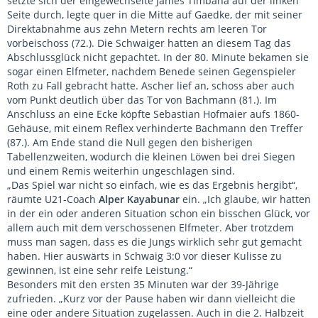
setzte sich der eingewechselte James Timbana auf der linken
Seite durch, legte quer in die Mitte auf Gaedke, der mit seiner
Direktabnahme aus zehn Metern rechts am leeren Tor
vorbeischoss (72.). Die Schwaiger hatten an diesem Tag das
Abschlussglück nicht gepachtet. In der 80. Minute bekamen sie
sogar einen Elfmeter, nachdem Benede seinen Gegenspieler
Roth zu Fall gebracht hatte. Ascher lief an, schoss aber auch
vom Punkt deutlich über das Tor von Bachmann (81.). Im
Anschluss an eine Ecke köpfte Sebastian Hofmaier aufs 1860-
Gehäuse, mit einem Reflex verhinderte Bachmann den Treffer
(87.). Am Ende stand die Null gegen den bisherigen
Tabellenzweiten, wodurch die kleinen Löwen bei drei Siegen
und einem Remis weiterhin ungeschlagen sind.
„Das Spiel war nicht so einfach, wie es das Ergebnis hergibt“,
räumte U21-Coach
Alper Kayabunar
ein. „Ich glaube, wir hatten
in der ein oder anderen Situation schon ein bisschen Glück, vor
allem auch mit dem verschossenen Elfmeter. Aber trotzdem
muss man sagen, dass es die Jungs wirklich sehr gut gemacht
haben. Hier auswärts in Schwaig 3:0 vor dieser Kulisse zu
gewinnen, ist eine sehr reife Leistung.“
Besonders mit den ersten 35 Minuten war der 39-Jährige
zufrieden. „Kurz vor der Pause haben wir dann vielleicht die
eine oder andere Situation zugelassen. Auch in die 2. Halbzeit