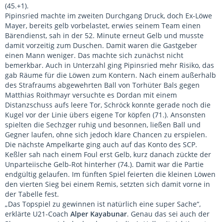
(45.+1).
Pipinsried machte im zweiten Durchgang Druck, doch Ex-Löwe
Mayer, bereits gelb vorbelastet, erwies seinem Team einen
Bärendienst, sah in der 52. Minute erneut Gelb und musste
damit vorzeitig zum Duschen. Damit waren die Gastgeber
einen Mann weniger. Das machte sich zunächst nicht
bemerkbar. Auch in Unterzahl ging Pipinsried mehr Risiko, das
gab Räume für die Löwen zum Kontern. Nach einem außerhalb
des Strafraums abgewehrten Ball von Torhüter Bals gegen
Matthias Roithmayr versuchte es Dordan mit einem
Distanzschuss aufs leere Tor, Schröck konnte gerade noch die
Kugel vor der Linie übers eigene Tor köpfen (71.). Ansonsten
spielten die Sechzger ruhig und besonnen, ließen Ball und
Gegner laufen, ohne sich jedoch klare Chancen zu erspielen.
Die nächste Ampelkarte ging auch auf das Konto des SCP.
Keßler sah nach einem Foul erst Gelb, kurz danach zückte der
Unparteiische Gelb-Rot hinterher (74.). Damit war die Partie
endgültig gelaufen. Im fünften Spiel feierten die kleinen Löwen
den vierten Sieg bei einem Remis, setzten sich damit vorne in
der Tabelle fest.
„Das Topspiel zu gewinnen ist natürlich eine super Sache“,
erklärte U21-Coach
Alper Kayabunar
. Genau das sei auch der