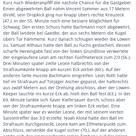
Kurz nach Wiederanpfiff die nächste Chance für die Gastgeber.
Einen abgewehrten Ball nahm Vincent Sommer aus 17 Metern
direkt, sein Dropkick ging nur knapp übers rechte Kreuzeck
(47.). In der 55. Minute noch eine bessere Möglichkeit für
Schwaig. Den ersten Schuss hatte Bachmann noch abgewehrt,
der Ball landete bei Gaedke, der aus sechs Metern die Kugel
übers Tor hämmerte. Kurz danach schlugen wieder die Löwen
zu. Samuel Althaus hatte den Ball zu Fuchs gestochert, dessen
scharfe Hereingabe fast von der linken Grundlinie verwertete
der eingelaufene Leon am rechten Fünfmetereck zum 2:0 (56.).
Drei Minuten später zielte Leone halbrechts von der
Strafraumkante knapp am kurzen Eck vorbei (60.). Auf der
anderen Seite musste Bachmann eingreifen. Leon Roth hatte
tief im Strafraum auf Torjäger Ascher gepasst, der halbrechts
aus zwölf Metern aus der Drehung abschloss, aber der Löwen-
Keeper tauchte ins kurze Eck ab, hielt den Ball fest (63.). In der
69. Minute tankte sich Xaver Kiefersauer durch, schoss aber
von der Strafraumkante knapp am linken Eck vorbei. Eine
Minute später war es wieder Leone, der mit seinem vierten
Saisontreffer das 3:0 erzielte. Noah Klose hatte den Ball im
Strafraum durchgesteckt, Leone kam am Elfmeterpunkt zum
Abschluss, versenkte die Kugel sicher (70.). Auf der anderen