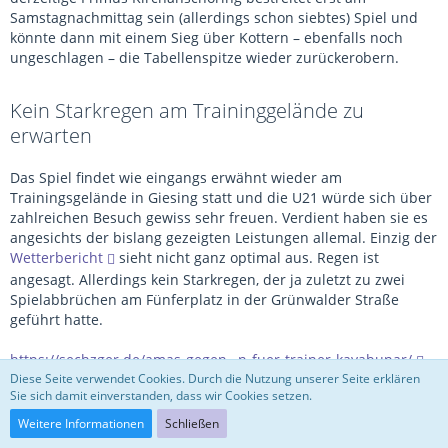
Samstagnachmittag sein (allerdings schon siebtes) Spiel und
könnte dann mit einem Sieg über Kottern – ebenfalls noch
ungeschlagen – die Tabellenspitze wieder zurückerobern.
Kein Starkregen am Traininggelände zu
erwarten
Das Spiel findet wie eingangs erwähnt wieder am
Trainingsgelände in Giesing statt und die U21 würde sich über
zahlreichen Besuch gewiss sehr freuen. Verdient haben sie es
angesichts der bislang gezeigten Leistungen allemal. Einzig der
Wetterbericht
sieht nicht ganz optimal aus. Regen ist
angesagt. Allerdings kein Starkregen, der ja zuletzt zu zwei
Spielabbrüchen am Fünferplatz in der Grünwalder Straße
geführt hatte.
https://sechzger.de/amas-gegen…n-fuer-trainer-kayabunar/
Diese Seite verwendet Cookies. Durch die Nutzung unserer Seite erklären
Sie sich damit einverstanden, dass wir Cookies setzen.
Loewe
Weitere Informationen
Schließen
Kaiser