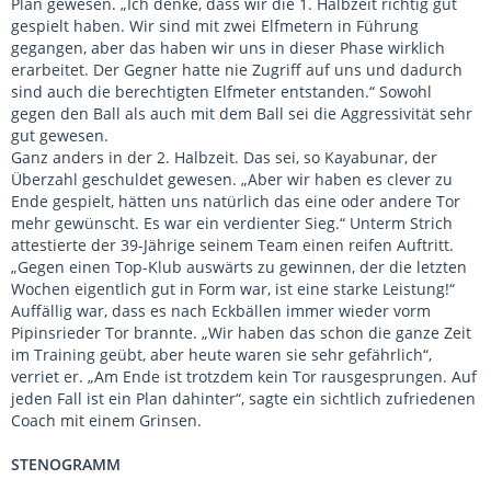
Plan gewesen. „Ich denke, dass wir die 1. Halbzeit richtig gut
gespielt haben. Wir sind mit zwei Elfmetern in Führung
gegangen, aber das haben wir uns in dieser Phase wirklich
erarbeitet. Der Gegner hatte nie Zugriff auf uns und dadurch
sind auch die berechtigten Elfmeter entstanden.“ Sowohl
gegen den Ball als auch mit dem Ball sei die Aggressivität sehr
gut gewesen.
Ganz anders in der 2. Halbzeit. Das sei, so Kayabunar, der
Überzahl geschuldet gewesen. „Aber wir haben es clever zu
Ende gespielt, hätten uns natürlich das eine oder andere Tor
mehr gewünscht. Es war ein verdienter Sieg.“ Unterm Strich
attestierte der 39-Jährige seinem Team einen reifen Auftritt.
„Gegen einen Top-Klub auswärts zu gewinnen, der die letzten
Wochen eigentlich gut in Form war, ist eine starke Leistung!“
Auffällig war, dass es nach Eckbällen immer wieder vorm
Pipinsrieder Tor brannte. „Wir haben das schon die ganze Zeit
im Training geübt, aber heute waren sie sehr gefährlich“,
verriet er. „Am Ende ist trotzdem kein Tor rausgesprungen. Auf
jeden Fall ist ein Plan dahinter“, sagte ein sichtlich zufriedenen
Coach mit einem Grinsen.
STENOGRAMM