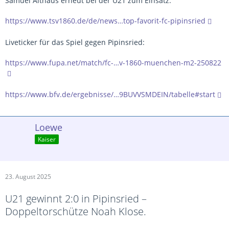
Samuel Althaus erneut bei der U21 zum Einsatz.
https://www.tsv1860.de/de/news…top-favorit-fc-pipinsried
Liveticker für das Spiel gegen Pipinsried:
https://www.fupa.net/match/fc-…v-1860-muenchen-m2-250822
https://www.bfv.de/ergebnisse/…9BUVVSMDEIN/tabelle#start
Loewe
Kaiser
23. August 2025
U21 gewinnt 2:0 in Pipinsried –
Doppeltorschütze Noah Klose.