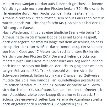
Metern von Damjan Dordan aufs kurze Eck geschossen, konnte
Werdich gerade noch um den Pfosten lenken (39.). Eine scharfe
Hereingabe durch Finn Fuchs von der linken Seite nahm
Althaus direkt am kurzen Pfosten, sein Schuss aus zehn Metern
wurde jedoch zur Ecke abgefälscht (45.). So blieb es bei der 1:0-
Führung zur Pause.
Nach Wiederanpfiff gab es eine ähnliche Szene wie beim 1:0.
Althaus hatte im Strafraum Doppelpass mit Leone gespielt,
doch der zögerte diesmal zu lange mit dem Abschluss, so dass
ein Spieler der Grün-Weißen klären konnte (53.). Ein Schlenzer
von Noah Klose aus 17 Metern aufs rechte untere Eck lenkte
Werdich um den Pfosten (57.). Die anschließende Ecke von
rechts führte Finn Fuchs mit Leone kurz aus, zog anschließend
nach innen, schloss mit links ab, der Schuss ging aber weit am
langen Eck vorbei (58.). Trotz Unterzahl wehrten sich die
Schwaben beherzt, ließen kaum klare Chancen zu. Zeitweise
mutete das Spiel wie Handball an. Gundelfingen postierte sich
um seinen Strafraum. In der 73. Minute dribbelte Arin Garza
sich durch den FCG-Strafraum, kam am rechten Fünfmetereck
zum Abschluss, zielte aber knapp übers kurze Kreuzeck. Ein
Schuss des eingewechselten Luis Pereira de Azambuja streifte
noch abgefälscht den rechten Außenpfosten (74.). Im