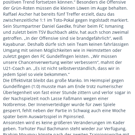
positiven Trend fortsetzen können.“ Besonders die Offensive
der Grün-Roten müssen die kleinen Löwen im Auge behalten.
Raffael Ascher hat bereits fünf Treffer erzielt, dazu das
zwischenzeitliche 1:1 im Toto-Pokal gegen Ingolstadt markiert.
Sein Sturmpartner Daniel Gaedke, früher beim FC Ismaning
und zuletzt beim TSV Buchbach aktiv, hat auch schon zweimal
getroffen. „In der Offensive sind sie brandgefährlich“, weiß
Kayabunar. Deshalb dürfe sich sein Team keinen fahrlässigen
Umgang mit seinen Möglichkeiten wie in Heimstetten oder
zuletzt gegen den FC Gundelfingen leisten. „Wir müssen
unsere Chancenverwertung weiter verbessern“, mahnt der
U21-Coach an. „Es ist nicht selbstverständlich, dass wir in
jedem Spiel so viele bekommen.“
Die Effektivität bleibt das große Manko. Im Heimspiel gegen
Gundelfingen (1:0) musste man am Ende trotz numerischer
Überlegenheit von fast einer Stunde zittern und verlor sogar in
der Nachspielzeit noch Lasse Faßmann wegen einer
Notbremse. Der Innenverteidiger wurde für zwei Spiele
gesperrt, fehlt neben der Partie in Schwaig auch eine Woche
später beim Auswärtsspiel in Pipinsried.
Ansonsten wird es keine größeren Veränderungen im Kader
geben. Torhüter Paul Bachmann steht wieder zur Verfügung,
Brahim Moumou könnte nach der zweiten Trainingswoche mit