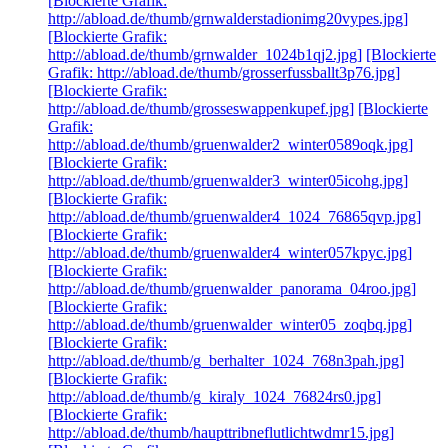
[Blockierte Grafik:
http://abload.de/thumb/grnwalderstadionimg20vypes.jpg]
[Blockierte Grafik:
http://abload.de/thumb/grnwalder_1024b1qj2.jpg]
[Blockierte
Grafik: http://abload.de/thumb/grosserfussballt3p76.jpg]
[Blockierte Grafik:
http://abload.de/thumb/grosseswappenkupef.jpg]
[Blockierte
Grafik:
http://abload.de/thumb/gruenwalder2_winter0589oqk.jpg]
[Blockierte Grafik:
http://abload.de/thumb/gruenwalder3_winter05icohg.jpg]
[Blockierte Grafik:
http://abload.de/thumb/gruenwalder4_1024_76865qvp.jpg]
[Blockierte Grafik:
http://abload.de/thumb/gruenwalder4_winter057kpyc.jpg]
[Blockierte Grafik:
http://abload.de/thumb/gruenwalder_panorama_04roo.jpg]
[Blockierte Grafik:
http://abload.de/thumb/gruenwalder_winter05_zoqbq.jpg]
[Blockierte Grafik:
http://abload.de/thumb/g_berhalter_1024_768n3pah.jpg]
[Blockierte Grafik:
http://abload.de/thumb/g_kiraly_1024_76824rs0.jpg]
[Blockierte Grafik:
http://abload.de/thumb/haupttribneflutlichtwdmr15.jpg]