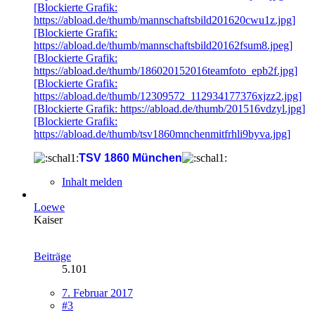
[Blockierte Grafik:
https://abload.de/thumb/mannschaftsbild201620cwu1z.jpg]
[Blockierte Grafik:
https://abload.de/thumb/mannschaftsbild20162fsum8.jpeg]
[Blockierte Grafik:
https://abload.de/thumb/186020152016teamfoto_epb2f.jpg]
[Blockierte Grafik:
https://abload.de/thumb/12309572_112934177376xjzz2.jpg]
[Blockierte Grafik: https://abload.de/thumb/201516vdzyl.jpg]
[Blockierte Grafik:
https://abload.de/thumb/tsv1860mnchenmitfrhli9byva.jpg]
TSV 1860 München
Inhalt melden
Loewe
Kaiser
Beiträge
5.101
7. Februar 2017
#3