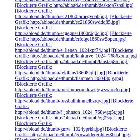
[Blockierte Grafik: http://abload.de/thumb/desktop7srs8.jpg]
[Blockierte Grafik:
http://abload.de/thumb/ec21860farbegvoab.jpg]
[Blockierte
Grafik: http://abload.de/thumb/ec21860swddq85.jpg]
[Blockierte Grafik:
http://abload.de/thumb/ecgegner1860r0q0c.jpg]
[Blockierte
Grafik: http://abload.de/thumb/erfolge1860sw5opan.jpg]
[Blockierte Grafik:
http://abload.de/thumb/e_lienen_1024xpr74.jpg]
[Blockierte
Grafik: http://abload.de/thumb/fankurve_1024_7686xonu.jpg]
[Blockierte Grafik: http://abload.de/thumb/fansl2p8m.jpg]
[Blockierte Grafik:
http://abload.de/thumb/feldfans18608lqhj.jpg]
[Blockierte
Grafik: http://abload.de/thumb/flammen186048pjy.jpg]
[Blockierte Grafik:
http://abload.de/thumb/fuerimmerundewiggwswop3o.png]
[Blockierte Grafik:
http://abload.de/thumb/fussballhimmelbzrqv.jpg]
[Blockierte
Grafik:
http://abload.de/thumb/f_johnson_1024_768wgq5r.jpg]
[Blockierte Grafik: http://abload.de/thumb/gg05qcf.jpg]
[Blockierte Grafik:
http://abload.de/thumb/gnrw_1024yprkh.jpg]
[Blockierte
Grafik: http://abload.de/thumb/grnwaldergoldtw86sr4j.jpg]