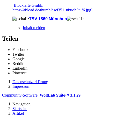
[Blockierte Grafik:
https://abload.de/thumb/dsci3511ubuoh3tuf6.jpg]
TSV 1860 München
Inhalt melden
Teilen
Facebook
Twitter
Google+
Reddit
LinkedIn
Pinterest
Datenschutzerklärung
Impressum
Community-Software:
WoltLab Suite™ 3.1.29
Navigation
Startseite
Artikel