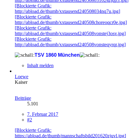
http://abload.de/thumb/xxtausend240508031024zjqp3.jpg]
[Blockierte Grafik:
http://abload.de/thumb/xxtausend240508034nq7u.jpg]
[Blockierte Grafik:
http://abload.de/thumb/xxtausend240508choreoqcr0e.jpg]
[Blockierte Grafik:
http://abload.de/thumb/xxtausend240508vonstej3osv.jpg]
[Blockierte Grafik:
http://abload.de/thumb/xxtausend240508vonsteqyrqr.jpg]
TSV 1860 München
Inhalt melden
Loewe
Kaiser
Beiträge
5.101
7. Februar 2017
#2
[Blockierte Grafik:
https://abload.de/thumb/mannschaftsbild201620zjuvl.jpg]