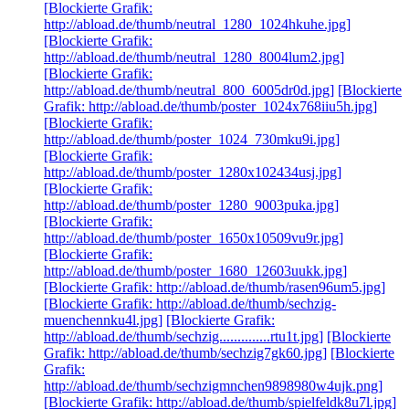
[Blockierte Grafik:
http://abload.de/thumb/neutral_1280_1024hkuhe.jpg]
[Blockierte Grafik:
http://abload.de/thumb/neutral_1280_8004lum2.jpg]
[Blockierte Grafik:
http://abload.de/thumb/neutral_800_6005dr0d.jpg]
[Blockierte
Grafik: http://abload.de/thumb/poster_1024x768iiu5h.jpg]
[Blockierte Grafik:
http://abload.de/thumb/poster_1024_730mku9i.jpg]
[Blockierte Grafik:
http://abload.de/thumb/poster_1280x102434usj.jpg]
[Blockierte Grafik:
http://abload.de/thumb/poster_1280_9003puka.jpg]
[Blockierte Grafik:
http://abload.de/thumb/poster_1650x10509vu9r.jpg]
[Blockierte Grafik:
http://abload.de/thumb/poster_1680_12603uukk.jpg]
[Blockierte Grafik: http://abload.de/thumb/rasen96um5.jpg]
[Blockierte Grafik: http://abload.de/thumb/sechzig-
muenchennku4l.jpg]
[Blockierte Grafik:
http://abload.de/thumb/sechzig..............rtu1t.jpg]
[Blockierte
Grafik: http://abload.de/thumb/sechzig7gk60.jpg]
[Blockierte
Grafik:
http://abload.de/thumb/sechzigmnchen9898980w4ujk.png]
[Blockierte Grafik: http://abload.de/thumb/spielfeldk8u7l.jpg]