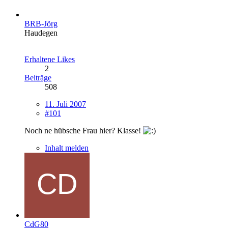
BRB-Jörg
Haudegen
Erhaltene Likes
2
Beiträge
508
11. Juli 2007
#101
Noch ne hübsche Frau hier? Klasse!
Inhalt melden
CdG80