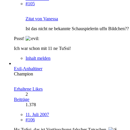
#105
Zitat von Vanessa
Ist das nicht ne bekannte Schauspielerin uffn Bildchen??
Pssst!
Ich war schon mit 11 ne TuSsi!
Inhalt melden
Exil-Anhaltiner
Champion
Erhaltene Likes
2
Beiträge
1.378
11. Juli 2007
#106
Hy TuSsi, das ist Vortäuschung falscher Tatsachen.