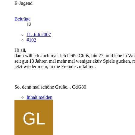
E-Jugend
Beiträge
12
11. Juli 2007
#102
Hi all,
dann will ich auch mal. Ich heiße Chris, bin 27, und lebe in Wup
seit gut 13 Jahren mal mehr mal weniger aktiv Spiele gucken, 
jetzt wieder mehr, in die Fremde zu fahren.
So, denn mal schöne Grüße... CdG80
Inhalt melden