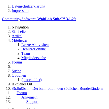
Datenschutzerklärung
Impressum
Community-Software:
WoltLab Suite™ 3.1.29
Navigation
Startseite
Artikel
Mitglieder
Letzte Aktivitäten
Benutzer online
Team
Mitgliedersuche
Forum
Suche
Optionen
(placeholder)
Aktueller Ort
Südfußball – Der Ball rollt in den südlichen Bundesländern
Forum
Allgemein
Support