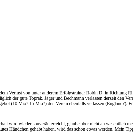
d dem Verlust von unter anderem Erfolgstrainer Robin D. in Richtung 
diglich der gute Toprak, Jäger und Bechmann verlassen derzeit den Verei
gebot (10 Mio? 15 Mio?) den Verein ebenfalls verlassen (England?). Fü
erhalt wird wieder souverän erreicht, glaube aber nicht an wesentlich m
utes Händchen gehabt haben, wird das schon etwas werden. Mein Tipp: