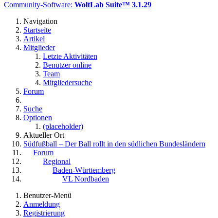
Community-Software:
WoltLab Suite™ 3.1.29
Navigation
Startseite
Artikel
Mitglieder
Letzte Aktivitäten
Benutzer online
Team
Mitgliedersuche
Forum
Suche
Optionen
(placeholder)
Aktueller Ort
Südfußball – Der Ball rollt in den südlichen Bundesländern
Forum
Regional
Baden-Württemberg
VL Nordbaden
Benutzer-Menü
Anmeldung
Registrierung