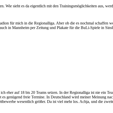
. Wie sieht es da eigentlich mit den Trainingsmöglichkeiten aus, werde
adion für mich in die Regionalliga. Aber ob die es nochmal schaffen we
ch in Mannheim per Zeitung und Plakate für die BuLi-Spiele in Sins
e ich eher auf 18 bis 20 Teams setzen. In der Regionalliga ist nie ei
t es genügend freie Termine. In Deutschland wird meiner Meinung nach
ettbewerbe wesentlich größer. Da ist viel mehr los. Achja, und die zw