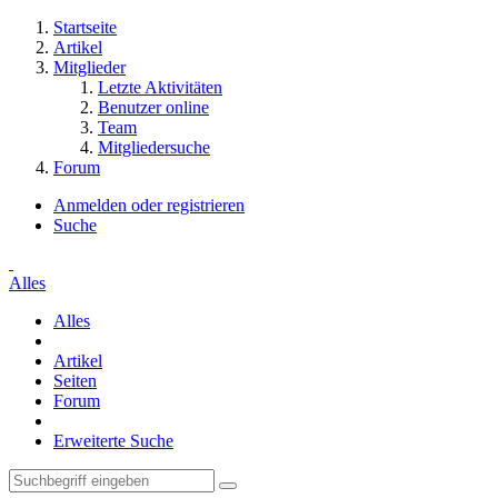
Startseite
Artikel
Mitglieder
Letzte Aktivitäten
Benutzer online
Team
Mitgliedersuche
Forum
Anmelden oder registrieren
Suche
Alles
Alles
Artikel
Seiten
Forum
Erweiterte Suche