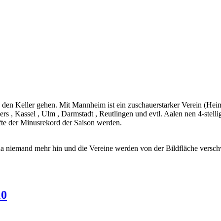
n den Keller gehen. Mit Mannheim ist ein zuschauerstarker Verein (He
 , Kassel , Ulm , Darmstadt , Reutlingen und evtl. Aalen nen 4-stelli
fte der Minusrekord der Saison werden.
t da niemand mehr hin und die Vereine werden von der Bildfläche vers
10