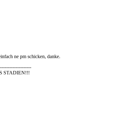
 einfach ne pm schicken, danke.
--------------------
 STADIEN!!!