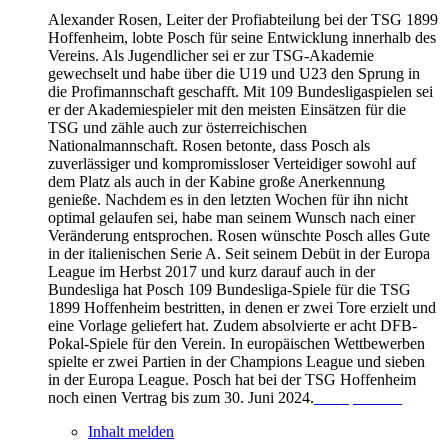
Alexander Rosen, Leiter der Profiabteilung bei der TSG 1899
Hoffenheim, lobte Posch für seine Entwicklung innerhalb des
Vereins. Als Jugendlicher sei er zur TSG-Akademie
gewechselt und habe über die U19 und U23 den Sprung in
die Profimannschaft geschafft. Mit 109 Bundesligaspielen sei
er der Akademiespieler mit den meisten Einsätzen für die
TSG und zähle auch zur österreichischen
Nationalmannschaft. Rosen betonte, dass Posch als
zuverlässiger und kompromissloser Verteidiger sowohl auf
dem Platz als auch in der Kabine große Anerkennung
genieße. Nachdem es in den letzten Wochen für ihn nicht
optimal gelaufen sei, habe man seinem Wunsch nach einer
Veränderung entsprochen. Rosen wünschte Posch alles Gute
in der italienischen Serie A. Seit seinem Debüt in der Europa
League im Herbst 2017 und kurz darauf auch in der
Bundesliga hat Posch 109 Bundesliga-Spiele für die TSG
1899 Hoffenheim bestritten, in denen er zwei Tore erzielt und
eine Vorlage geliefert hat. Zudem absolvierte er acht DFB-
Pokal-Spiele für den Verein. In europäischen Wettbewerben
spielte er zwei Partien in der Champions League und sieben
in der Europa League. Posch hat bei der TSG Hoffenheim
noch einen Vertrag bis zum 30. Juni 2024.
BallSportsPro
Inhalt melden