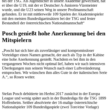
bei der TSG. Als Jugendlicher in unsere Akademie gewechselt, hat
er über die U19, mit der er Deutscher A-Junioren-Vizemeister
wurde, und die U23 seinen Weg in unsere Profimannschaft
gefunden. Er ist mit mittlerweile 109 Spielen der Akademiespieler
mit den meisten Bundesligaeinsätzen bei der TSG und fester
Bestandteil der österreichischen Nationalmannschaft“
Posch genießt hohe Anerkennung bei den
Mitspielern
„Poschi hat sich hier als zuverlässiger und kompromissloser
Verteidiger einen Namen gemacht, der auch als Typ in der Kabine
eine hohe Anerkennung genießt. Nachdem es bei ihm in den
vergangenen Wochen nicht optimal lief, haben wir nach intensiven
Überlegungen nun seinem Wunsch nach einer Luftveränderung
entsprochen. Wir wünschen ihm alles Gute in der italienischen Serie
A.“, so Rosen weiter.
Stefan Posch debütierte im Herbst 2017 zunächst in der Europa
League und wenig später auch in der Bundesliga für die TSG 1899
Hoffenheim. Seither absolvierte der 16-malige österreichische
Nationalspieler 109 Bundesligaspiele (zwei Tore/eine Vorlage)