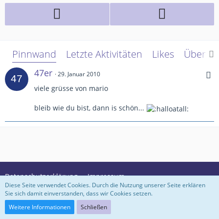
Pinnwand
Letzte Aktivitäten
Likes
Über m
47er
29. Januar 2010
viele grüsse von mario
bleib wie du bist, dann is schön...
Datenschutzerklärung
Impressum
Diese Seite verwendet Cookies. Durch die Nutzung unserer Seite erklären
Sie sich damit einverstanden, dass wir Cookies setzen.
Community-Software:
WoltLab Suite™ 3.1.29
Weitere Informationen
Schließen