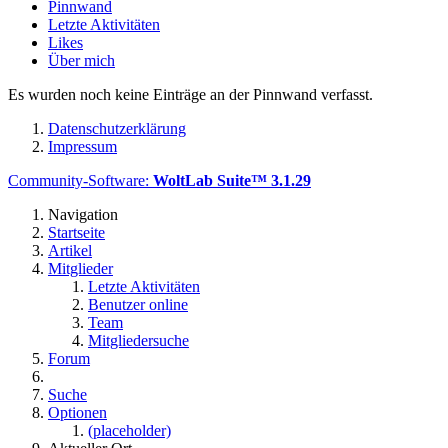
Pinnwand
Letzte Aktivitäten
Likes
Über mich
Es wurden noch keine Einträge an der Pinnwand verfasst.
Datenschutzerklärung
Impressum
Community-Software:
WoltLab Suite™ 3.1.29
Navigation
Startseite
Artikel
Mitglieder
Letzte Aktivitäten
Benutzer online
Team
Mitgliedersuche
Forum
Suche
Optionen
(placeholder)