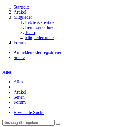
Startseite
Artikel
Mitglieder
Letzte Aktivitäten
Benutzer online
Team
Mitgliedersuche
Forum
Anmelden oder registrieren
Suche
Alles
Alles
Artikel
Seiten
Forum
Erweiterte Suche