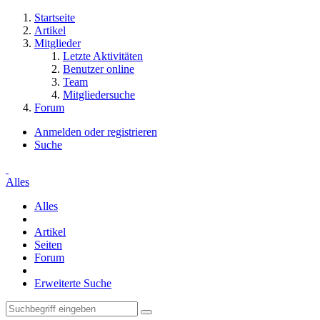
Startseite
Artikel
Mitglieder
Letzte Aktivitäten
Benutzer online
Team
Mitgliedersuche
Forum
Anmelden oder registrieren
Suche
Alles
Alles
Artikel
Seiten
Forum
Erweiterte Suche