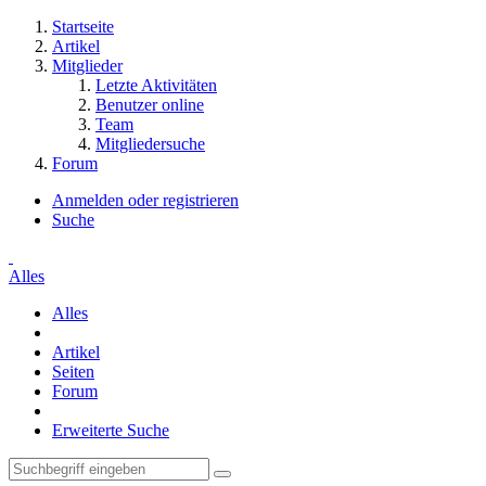
Startseite
Artikel
Mitglieder
Letzte Aktivitäten
Benutzer online
Team
Mitgliedersuche
Forum
Anmelden oder registrieren
Suche
Alles
Alles
Artikel
Seiten
Forum
Erweiterte Suche