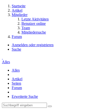
Startseite
Artikel
Mitglieder
Letzte Aktivitäten
Benutzer online
Team
Mitgliedersuche
Forum
Anmelden oder registrieren
Suche
Alles
Alles
Artikel
Seiten
Forum
Erweiterte Suche