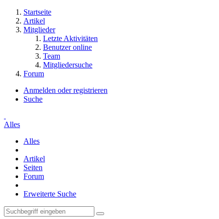
Startseite
Artikel
Mitglieder
Letzte Aktivitäten
Benutzer online
Team
Mitgliedersuche
Forum
Anmelden oder registrieren
Suche
Alles
Alles
Artikel
Seiten
Forum
Erweiterte Suche