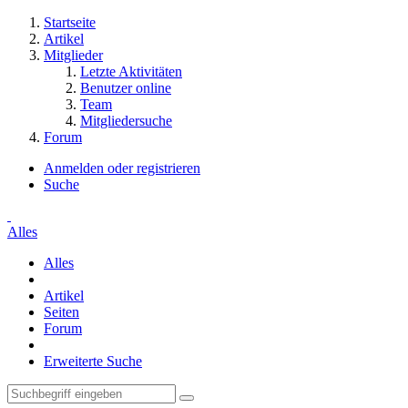
Startseite
Artikel
Mitglieder
Letzte Aktivitäten
Benutzer online
Team
Mitgliedersuche
Forum
Anmelden oder registrieren
Suche
Alles
Alles
Artikel
Seiten
Forum
Erweiterte Suche