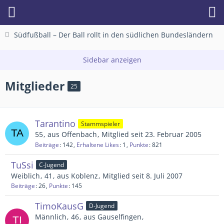
Südfußball – Der Ball rollt in den südlichen Bundesländern
Mitglieder
25
Tarantino
Stammspieler
55
aus Offenbach
Mitglied seit 23. Februar 2005
Beiträge
142
Erhaltene Likes
1
Punkte
821
TuSsi
C-Jugend
Weiblich
41
aus Koblenz
Mitglied seit 8. Juli 2007
Beiträge
26
Punkte
145
TimoKausG
D-Jugend
Männlich
46
aus Gauselfingen