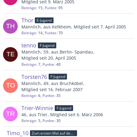
Mitglied seit 9. März 2005
Beiträge
15
Punkte
95
Thor
E-Jugend
Männlich
aus Kelkheim
Mitglied seit 7. April 2005
Beiträge
14
Punkte
70
tenno
F-Jugend
Männlich
59
aus Berlin- Spandau
Mitglied seit 20. April 2005
Beiträge
7
Punkte
40
Torsten76
F-Jugend
Männlich
49
aus Bruchköbel
Mitglied seit 16. Februar 2007
Beiträge
6
Punkte
35
Trier-Winnie
F-Jugend
46
aus Trier
Mitglied seit 6. März 2006
Beiträge
5
Punkte
30
Timo_10
Zum ersten Mal auf dem Platz