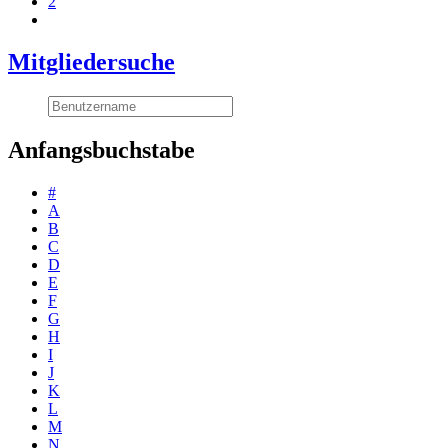
2
Mitgliedersuche
Anfangsbuchstabe
#
A
B
C
D
E
F
G
H
I
J
K
L
M
N