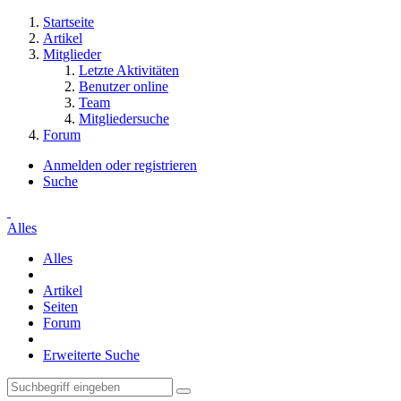
Startseite
Artikel
Mitglieder
Letzte Aktivitäten
Benutzer online
Team
Mitgliedersuche
Forum
Anmelden oder registrieren
Suche
Alles
Alles
Artikel
Seiten
Forum
Erweiterte Suche