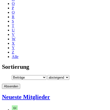
O
P
Q
R
S
T
U
V
W
X
Y
Z
Alle
Sortierung
Neueste Mitglieder