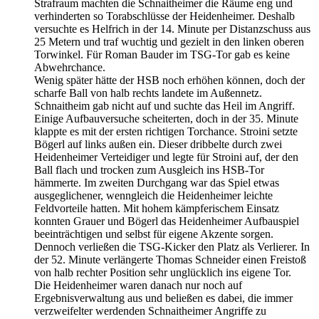
Strafraum machten die Schnaitheimer die Räume eng und
verhinderten so Torabschlüsse der Heidenheimer. Deshalb
versuchte es Helfrich in der 14. Minute per Distanzschuss aus
25 Metern und traf wuchtig und gezielt in den linken oberen
Torwinkel. Für Roman Bauder im TSG-Tor gab es keine
Abwehrchance.
Wenig später hätte der HSB noch erhöhen können, doch der
scharfe Ball von halb rechts landete im Außennetz.
Schnaitheim gab nicht auf und suchte das Heil im Angriff.
Einige Aufbauversuche scheiterten, doch in der 35. Minute
klappte es mit der ersten richtigen Torchance. Stroini setzte
Bögerl auf links außen ein. Dieser dribbelte durch zwei
Heidenheimer Verteidiger und legte für Stroini auf, der den
Ball flach und trocken zum Ausgleich ins HSB-Tor
hämmerte. Im zweiten Durchgang war das Spiel etwas
ausgeglichener, wenngleich die Heidenheimer leichte
Feldvorteile hatten. Mit hohem kämpferischem Einsatz
konnten Grauer und Bögerl das Heidenheimer Aufbauspiel
beeinträchtigen und selbst für eigene Akzente sorgen.
Dennoch verließen die TSG-Kicker den Platz als Verlierer. In
der 52. Minute verlängerte Thomas Schneider einen Freistoß
von halb rechter Position sehr unglücklich ins eigene Tor.
Die Heidenheimer waren danach nur noch auf
Ergebnisverwaltung aus und beließen es dabei, die immer
verzweifelter werdenden Schnaitheimer Angriffe zu