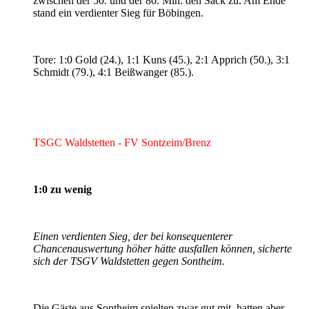
zwischen der 50. und der 80. Min. den Sack zu. Am Ende
stand ein verdienter Sieg für Böbingen.
Tore: 1:0 Gold (24.), 1:1 Kuns (45.), 2:1 Apprich (50.), 3:1
Schmidt (79.), 4:1 Beißwanger (85.).
TSGC Waldstetten - FV Sontzeim/Brenz
1:0 zu wenig
Einen verdienten Sieg, der bei konsequenterer
Chancenauswertung höher hätte ausfallen können, sicherte
sich der TSGV Waldstetten gegen Sontheim.
Die Gäste aus Sontheim spielten zwar gut mit, hatten aber