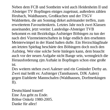
Neben dem FCB und Sontheim wird auch Heidenheim II und
Absteiger TV Bopfingen einiges zugetraut, außerdem zählen
Heubach, Waldhausen, Großkuchen und der TSGV
Waldstetten, die am Sonntag dirket aufeinander treffen, zum
erweitertem Favouritenkreis. Letztes Jahr noch zwei Klassen
auseinander, jetzt vereint: Landeslige-Absteiger TVB
bekommt es mit Bezirksliga-Aufsteiger Böbingen zu tun der
nach drei Vizemeisterschaften in folge endlich den ersehnten
Meisterwimpel in der Hand halten dufte. Ein Herzschlagfinale
am letzten Spieltag beschärte den Böbingern doch noch den
Aufstieg. Wer eine solche Serie hinlegen kann, dem braucht
auch vor der neuen Aufgabe nicht Bange sein, wenngleich die
Herausforderung zjm Auftakt in Bopfingen schon eine große
ist.
Des weitern stehen zwei Aalener und ein Gmünder Derby an.
Zwei mal heißt es: Aufsteiger (Tannhausen, DJK Aalen)
gegen Etablierte Mannschafen (Waldhausen, Dorfmerkingen
II).
Deutschland trauert!
Eine Ära geht zu Ende.
Böhse Onkelz 1980-2005.
Danke für allez!