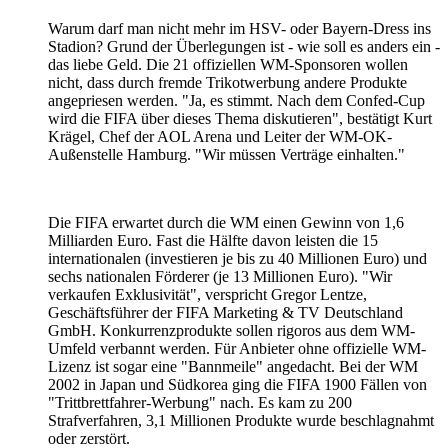
Warum darf man nicht mehr im HSV- oder Bayern-Dress ins
Stadion? Grund der Überlegungen ist - wie soll es anders ein -
das liebe Geld. Die 21 offiziellen WM-Sponsoren wollen
nicht, dass durch fremde Trikotwerbung andere Produkte
angepriesen werden. "Ja, es stimmt. Nach dem Confed-Cup
wird die FIFA über dieses Thema diskutieren", bestätigt Kurt
Krägel, Chef der AOL Arena und Leiter der WM-OK-
Außenstelle Hamburg. "Wir müssen Verträge einhalten."
Die FIFA erwartet durch die WM einen Gewinn von 1,6
Milliarden Euro. Fast die Hälfte davon leisten die 15
internationalen (investieren je bis zu 40 Millionen Euro) und
sechs nationalen Förderer (je 13 Millionen Euro). "Wir
verkaufen Exklusivität", verspricht Gregor Lentze,
Geschäftsführer der FIFA Marketing & TV Deutschland
GmbH. Konkurrenzprodukte sollen rigoros aus dem WM-
Umfeld verbannt werden. Für Anbieter ohne offizielle WM-
Lizenz ist sogar eine "Bannmeile" angedacht. Bei der WM
2002 in Japan und Südkorea ging die FIFA 1900 Fällen von
"Trittbrettfahrer-Werbung" nach. Es kam zu 200
Strafverfahren, 3,1 Millionen Produkte wurde beschlagnahmt
oder zerstört.