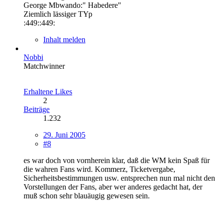
George Mbwando:" Habedere"
Ziemlich lässiger TYp
:449::449:
Inhalt melden
Nobbi
Matchwinner
Erhaltene Likes
2
Beiträge
1.232
29. Juni 2005
#8
es war doch von vornherein klar, daß die WM kein Spaß für
die wahren Fans wird. Kommerz, Ticketvergabe,
Sicherheitsbestimmungen usw. entsprechen nun mal nicht den
Vorstellungen der Fans, aber wer anderes gedacht hat, der
muß schon sehr blauäugig gewesen sein.