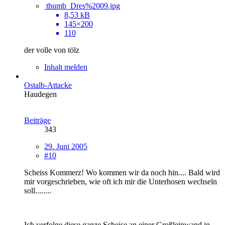
thumb_Dres%2009.jpg
8,53 kB
145×200
110
der volle von tölz
Inhalt melden
Ostalb-Attacke
Haudegen
Beiträge
343
29. Juni 2005
#10
Scheiss Kommerz! Wo kommen wir da noch hin.... Bald wird
mir vorgeschrieben, wie oft ich mir die Unterhosen wechseln
soll........
Ich verfolge diese ganze Scheise an einer Großleinwand in