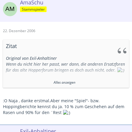
AmaSchu
Stammspieler
22. Dezember 2006
Zitat
Original von Exil-Anhaltiner
Wenn du nicht hier her passt, wer dann, die anderen Ersatzforen
für das alte Hopperforum bringen es doch auch nicht, oder.
bleib hier bei uns!
Alles anzeigen
Spielberichte von Eschborn-Spielen sind gern gelesen hier!
:O Naja , danke erstmal.Aber meine "Spiel"- bzw.
Gint auch nen
Eschborn Thread
hier.
Hoppingberichte kennst du ja. 10 % zum Geschehen auf dem
Rasen und 90% für den ´Rest
Exil-Anhaltiner