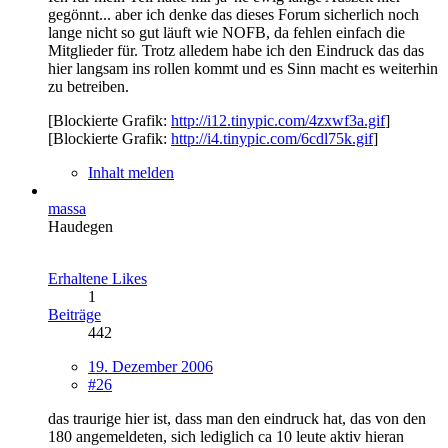
gegönnt... aber ich denke das dieses Forum sicherlich noch
lange nicht so gut läuft wie NOFB, da fehlen einfach die
Mitglieder für. Trotz alledem habe ich den Eindruck das das
hier langsam ins rollen kommt und es Sinn macht es weiterhin
zu betreiben.
[Blockierte Grafik:
http://i12.tinypic.com/4zxwf3a.gif
]
[Blockierte Grafik:
http://i4.tinypic.com/6cdl75k.gif
]
Inhalt melden
massa
Haudegen
Erhaltene Likes
1
Beiträge
442
19. Dezember 2006
#26
das traurige hier ist, dass man den eindruck hat, das von den
180 angemeldeten, sich lediglich ca 10 leute aktiv hieran