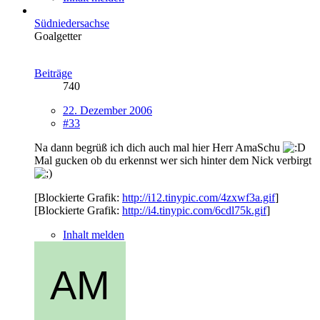
Südniedersachse
Goalgetter
Beiträge
740
22. Dezember 2006
#33
Na dann begrüß ich dich auch mal hier Herr AmaSchu
Mal gucken ob du erkennst wer sich hinter dem Nick verbirgt
[Blockierte Grafik:
http://i12.tinypic.com/4zxwf3a.gif
]
[Blockierte Grafik:
http://i4.tinypic.com/6cdl75k.gif
]
Inhalt melden