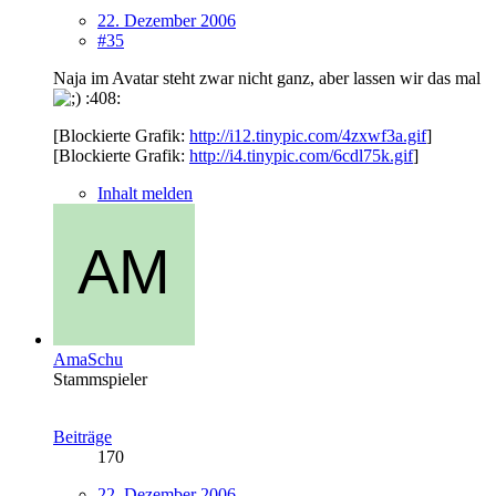
22. Dezember 2006
#35
Naja im Avatar steht zwar nicht ganz, aber lassen wir das mal
:408:
[Blockierte Grafik:
http://i12.tinypic.com/4zxwf3a.gif
]
[Blockierte Grafik:
http://i4.tinypic.com/6cdl75k.gif
]
Inhalt melden
AmaSchu
Stammspieler
Beiträge
170
22. Dezember 2006