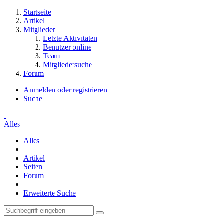
Startseite
Artikel
Mitglieder
Letzte Aktivitäten
Benutzer online
Team
Mitgliedersuche
Forum
Anmelden oder registrieren
Suche
Alles
Alles
Artikel
Seiten
Forum
Erweiterte Suche