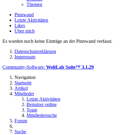
Themen
Pinnwand
Letzte Aktivitäten
Likes
Über mich
Es wurden noch keine Einträge an der Pinnwand verfasst.
Datenschutzerklärung
Impressum
Community-Software:
WoltLab Suite™ 3.1.29
Navigation
Startseite
Artikel
Mitglieder
Letzte Aktivitäten
Benutzer online
Team
Mitgliedersuche
Forum
Suche