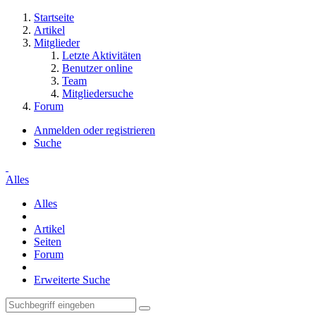
Startseite
Artikel
Mitglieder
Letzte Aktivitäten
Benutzer online
Team
Mitgliedersuche
Forum
Anmelden oder registrieren
Suche
Alles
Alles
Artikel
Seiten
Forum
Erweiterte Suche