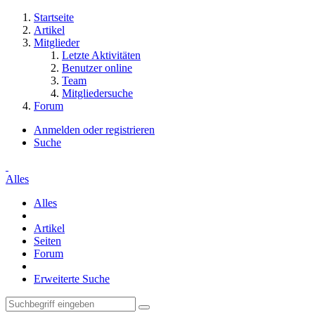
Startseite
Artikel
Mitglieder
Letzte Aktivitäten
Benutzer online
Team
Mitgliedersuche
Forum
Anmelden oder registrieren
Suche
Alles
Alles
Artikel
Seiten
Forum
Erweiterte Suche