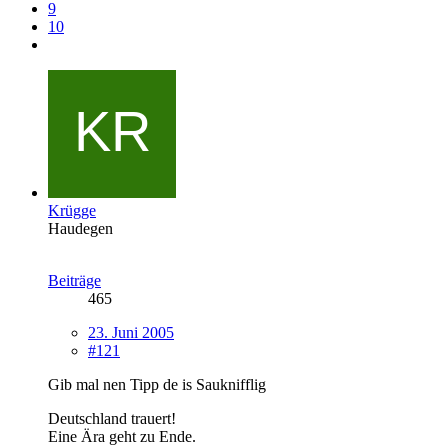
9
10
Krügge
Haudegen
Beiträge
465
23. Juni 2005
#121
Gib mal nen Tipp de is Sauknifflig
Deutschland trauert!
Eine Ära geht zu Ende.