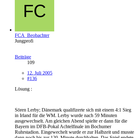
FCA_Beobachter
Jungprofi
Beiträge
109
12. Juli 2005
#136
Lösung :
Sören Lerby; Dänemark qualifizerte sich mit einem 4:1 Sieg
in Irland für die WM. Lerby wurde nach 59 Minuten
ausgewechselt. Am gleichen Abend spielte er dann für die
Bayern im DFB-Pokal Achtelfinale im Bochumer
Ruhrstadion. Eingewechelt wurde er zur Halbzeit und musste
dann noch bis zur 120. Minute durchhalten. Das Spiel endete