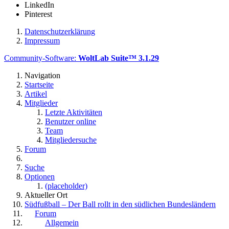
LinkedIn
Pinterest
Datenschutzerklärung
Impressum
Community-Software:
WoltLab Suite™ 3.1.29
Navigation
Startseite
Artikel
Mitglieder
Letzte Aktivitäten
Benutzer online
Team
Mitgliedersuche
Forum
Suche
Optionen
(placeholder)
Aktueller Ort
Südfußball – Der Ball rollt in den südlichen Bundesländern
Forum
Allgemein