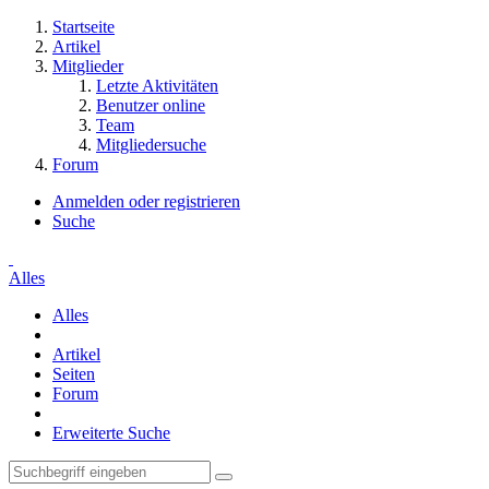
Startseite
Artikel
Mitglieder
Letzte Aktivitäten
Benutzer online
Team
Mitgliedersuche
Forum
Anmelden oder registrieren
Suche
Alles
Alles
Artikel
Seiten
Forum
Erweiterte Suche