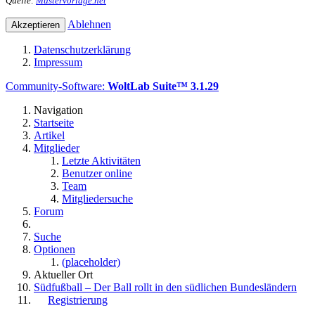
Quelle:
Mustervorlage.net
Ablehnen
Datenschutzerklärung
Impressum
Community-Software:
WoltLab Suite™ 3.1.29
Navigation
Startseite
Artikel
Mitglieder
Letzte Aktivitäten
Benutzer online
Team
Mitgliedersuche
Forum
Suche
Optionen
(placeholder)
Aktueller Ort
Südfußball – Der Ball rollt in den südlichen Bundesländern
Registrierung