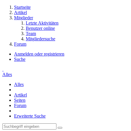
Startseite
Artikel
Mitglieder
Letzte Aktivitäten
Benutzer online
Team
Mitgliedersuche
Forum
Anmelden oder registrieren
Suche
Alles
Alles
Artikel
Seiten
Forum
Erweiterte Suche