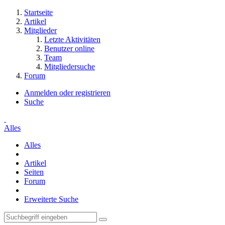
Startseite
Artikel
Mitglieder
Letzte Aktivitäten
Benutzer online
Team
Mitgliedersuche
Forum
Anmelden oder registrieren
Suche
Alles
Alles
Artikel
Seiten
Forum
Erweiterte Suche