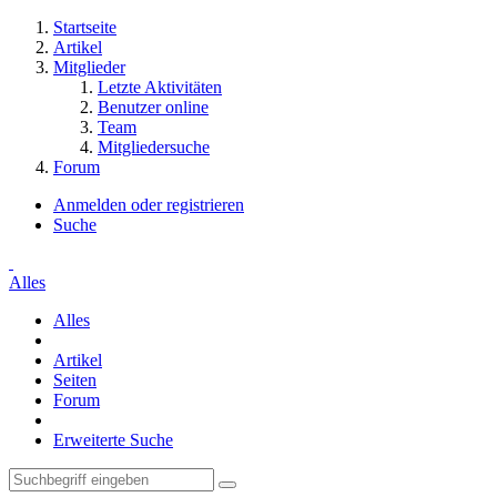
Startseite
Artikel
Mitglieder
Letzte Aktivitäten
Benutzer online
Team
Mitgliedersuche
Forum
Anmelden oder registrieren
Suche
Alles
Alles
Artikel
Seiten
Forum
Erweiterte Suche