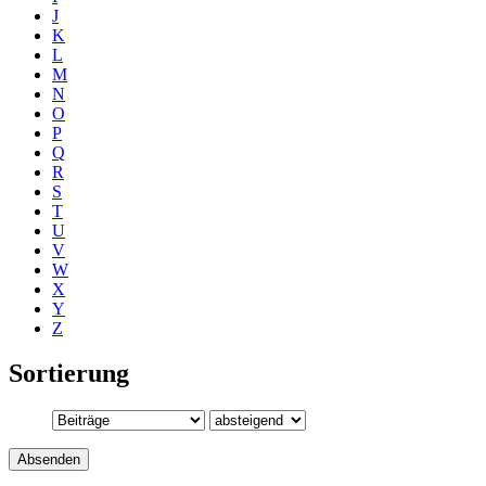
J
K
L
M
N
O
P
Q
R
S
T
U
V
W
X
Y
Z
Sortierung