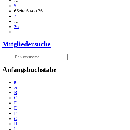
…
5
6
Seite 6 von 26
7
…
26
Mitgliedersuche
Anfangsbuchstabe
#
A
B
C
D
E
F
G
H
I