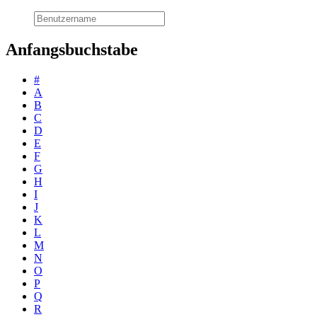
Anfangsbuchstabe
#
A
B
C
D
E
F
G
H
I
J
K
L
M
N
O
P
Q
R