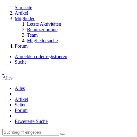
Startseite
Artikel
Mitglieder
Letzte Aktivitäten
Benutzer online
Team
Mitgliedersuche
Forum
Anmelden oder registrieren
Suche
Alles
Alles
Artikel
Seiten
Forum
Erweiterte Suche