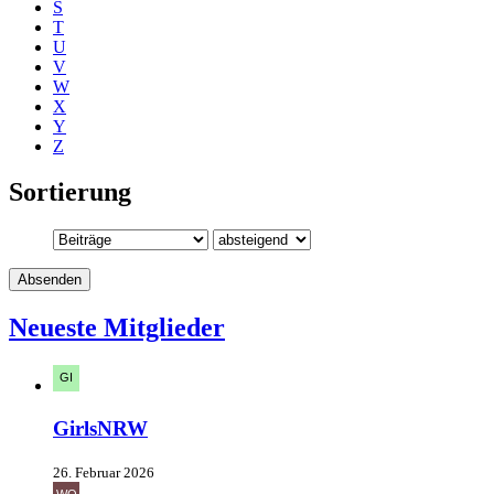
S
T
U
V
W
X
Y
Z
Sortierung
Neueste Mitglieder
GirlsNRW
26. Februar 2026