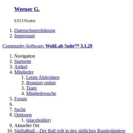
Werner G.
6.013 Punkte
Datenschutzerklärung
Impressum
Community-Software:
WoltLab Suite™ 3.1.29
Navigation
Startseite
Artikel
Mitglieder
Letzte Aktivitäten
Benutzer online
Team
Mitgliedersuche
Forum
Suche
Optionen
(placeholder)
Aktueller Ort
Südfußball – Der Ball rollt in den südlichen Bundesländern