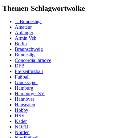
Themen-Schlagwortwolke
1. Bundesliga
Amateur
Anfänger
Armin Veh
Berlin
Braunschweig
Bundesliga
Concordia ihrhove
DFB
Freizeitfußball
Fußball
Glücksspiel
Hamburg
Hamburger SV
Hannover
Hanseaten
Hobby
HSV
Kader
NOFB
Norden
Nordfußball