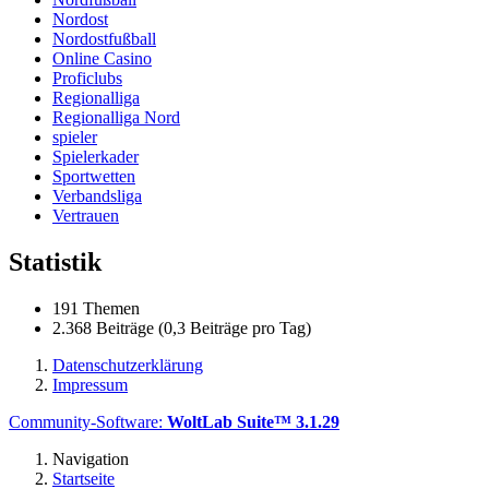
Nordost
Nordostfußball
Online Casino
Proficlubs
Regionalliga
Regionalliga Nord
spieler
Spielerkader
Sportwetten
Verbandsliga
Vertrauen
Statistik
191 Themen
2.368 Beiträge (0,3 Beiträge pro Tag)
Datenschutzerklärung
Impressum
Community-Software:
WoltLab Suite™ 3.1.29
Navigation
Startseite