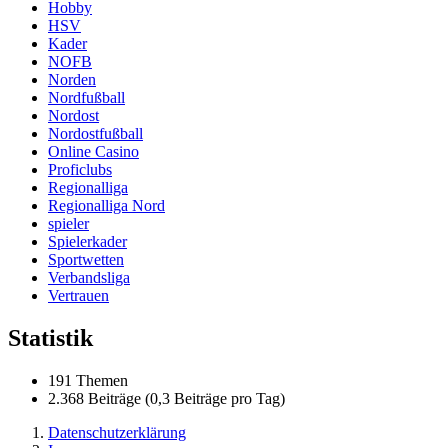
Hobby
HSV
Kader
NOFB
Norden
Nordfußball
Nordost
Nordostfußball
Online Casino
Proficlubs
Regionalliga
Regionalliga Nord
spieler
Spielerkader
Sportwetten
Verbandsliga
Vertrauen
Statistik
191 Themen
2.368 Beiträge (0,3 Beiträge pro Tag)
Datenschutzerklärung