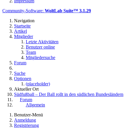
Impressum
Community-Software:
WoltLab Suite™ 3.1.29
Navigation
Startseite
Artikel
Mitglieder
Letzte Aktivitäten
Benutzer online
Team
Mitgliedersuche
Forum
Suche
Optionen
(placeholder)
Aktueller Ort
Südfußball – Der Ball rollt in den südlichen Bundesländern
Forum
Allgemein
Benutzer-Menü
Anmeldung
Registrierung